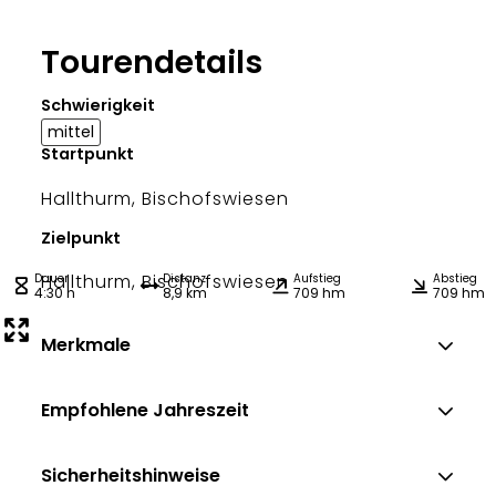
Tourendetails
Schwierigkeit
mittel
Startpunkt
Hallthurm, Bischofswiesen
Zielpunkt
Hallthurm, Bischofswiesen
Dauer
Distanz
Aufstieg
Abstieg
4:30 h
8,9 km
709 hm
709 hm
Merkmale
Empfohlene Jahreszeit
Sicherheitshinweise