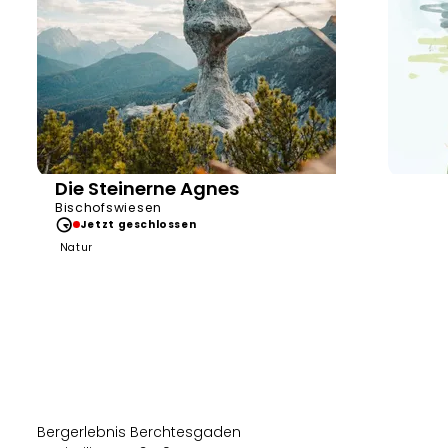
Die Steinerne Agnes
Bergerlebnis Berchtesgaden
plenk.M
Bischofswiesen
Jetzt geschlossen
Natur
Bergerlebnis Berchtesgaden