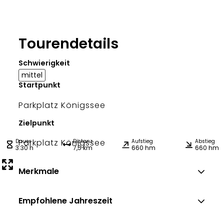
Tourendetails
Schwierigkeit
mittel
Startpunkt
Parkplatz Königssee
Zielpunkt
Parkplatz Königssee
Dauer
Distanz
Aufstieg
Abstieg
3:30 h
7,5 km
660 hm
660 hm
Merkmale
Empfohlene Jahreszeit