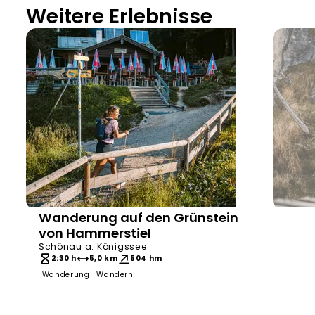
Weitere Erlebnisse
Wanderung auf den Grünstein
Bergerlebnis Berchtesgaden
Bergerl
von Hammerstiel
Schönau a. Königssee
2:30 h
5,0 km
504 hm
Wanderung
Wandern