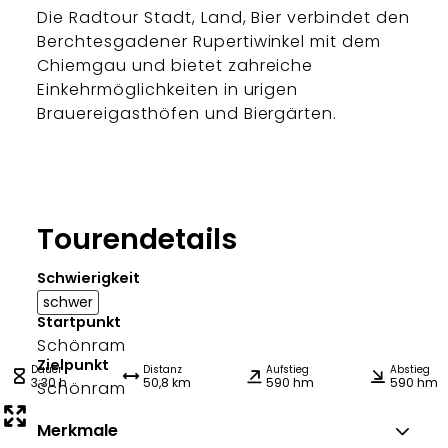
Die Radtour Stadt, Land, Bier verbindet den
Berchtesgadener Rupertiwinkel mit dem
Chiemgau und bietet zahreiche
Einkehrmöglichkeiten in urigen
Brauereigasthöfen und Biergärten.
Tourendetails
Schwierigkeit
schwer
Startpunkt
Schönram
Zielpunkt
Dauer
Distanz
Aufstieg
Abstieg
3:30 h
50,8 km
590 hm
590 hm
Schönram
Merkmale