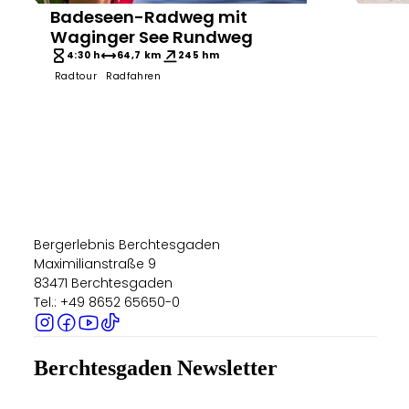
Badeseen-Radweg mit
Bergerlebnis Berchtesgaden
Bergerl
Waginger See Rundweg
4:30 h
64,7 km
245 hm
Radtour
Radfahren
6:30
Radto
Bergerlebnis Berchtesgaden
Maximilianstraße 9
83471 Berchtesgaden
Tel.: +49 8652 65650-0
Berchtesgaden Newsletter