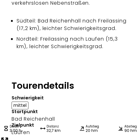
verkehrslosen Nebenstraßen.
Südteil: Bad Reichenhall nach Freilassing
(17,2 km), leichter Schwierigkeitsgrad.
Nordteil: Freilassing nach Laufen (15,3
km), leichter Schwierigkeitsgrad.
Tourendetails
Schwierigkeit
mittel
Startpunkt
Bad Reichenhall
Zielpunkt
Dauer
Distanz
Aufstieg
Abstieg
3:00 h
32,7 km
20 hm
90 hm
Laufen