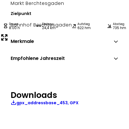
Markt Berchtesgaden
Zielpunkt
Bahnhof Berchtesgaden
Dauer
Distanz
Aufstieg
Abstieg
8:00 h
24,4 km
622 hm
735 hm
Merkmale
Empfohlene Jahreszeit
Downloads
gpx_addressbase_453, GPX