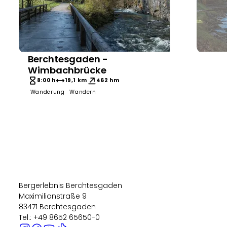
Berchtesgaden -
Bergerlebnis Berchtesgaden
Wimbachbrücke
8:00 h
19,1 km
462 hm
Wanderung
Wandern
10:0
Wand
Bergerlebnis Berchtesgaden
Maximilianstraße 9
83471 Berchtesgaden
Tel.: +49 8652 65650-0