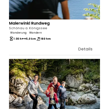
Malerwinkl Rundweg
Bergerlebnis Berchtesgaden
Schönau a. Königssee
Wanderung
Wandern
1:30 h
5,0 km
160 hm
Details