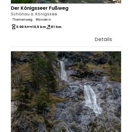
Der Königsseer Fußweg
Bergerlebnis Berchtesgaden
Schönau a. Königssee
Themenweg
Wandern
3:00 h
10,5 km
81 hm
Details