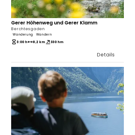
Gerer Höhenweg und Gerer Klamm
Bergerlebnis Berchtesgaden
Berchtesgaden
Wanderung
Wandern
3:00 h
8,2 km
330 hm
Details