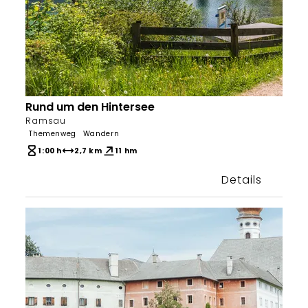
Rund um den Hintersee
Berchtesgaden & Bad Reichenhall
Ramsau
Themenweg
Wandern
1:00 h
2,7 km
11 hm
Details