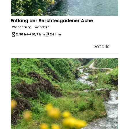
Entlang der Berchtesgadener Ache
Bergerlebnis Berchtesgaden
Wanderung
Wandern
2:30 h
10,7 km
24 hm
Details