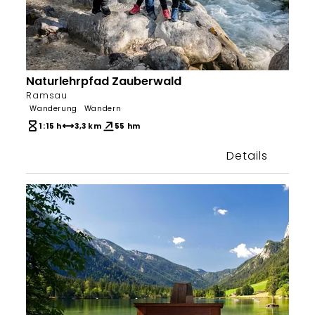
Naturlehrpfad Zauberwald
Tourenportal Berchtesgadener Land
Ramsau
Wanderung
Wandern
1:15 h
3,3 km
55 hm
Details