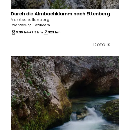
Durch die Almbachklamm nach Ettenberg
Bergeerlebnis Berchtesgaden
Marktschellenberg
Wanderung
Wandern
3:39 h
7,3 km
323 hm
Details