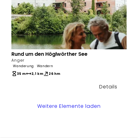
Rund um den Höglwörther See
Bergerlebnis Berchtesgaden
Anger
Wanderung
Wandern
35 m
2,1 km
26 hm
Details
Weitere Elemente laden