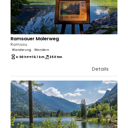
Ramsauer Malerweg
Tourenportal Berchtesgadener Land
Ramsau
Wanderung
Wandern
4:00 h
10,1 km
250 hm
Details