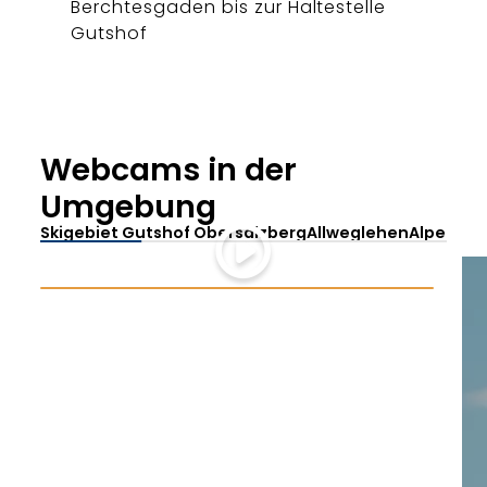
Berchtesgaden bis zur Haltestelle
Gutshof
Webcams in der
Umgebung
Skigebiet Gutshof Obersalzberg
Allweglehen
Alpenres