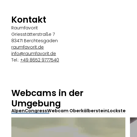
Kontakt
Raumfavorit
Griesstätterstraße 7
83471 Berchtesgaden
raumfavorit.de
info@raumfavorit.de
Tel.:
+49 8652 9777540
Webcams in der
Umgebung
AlpenCongress
Webcam Oberkälberstein
Lockstein B