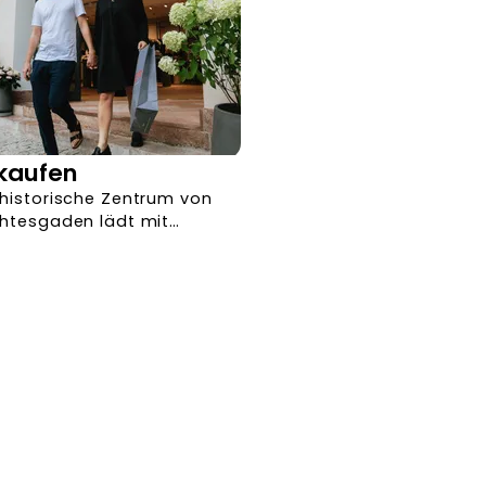
kaufen
historische Zentrum von
htesgaden lädt mit
em autofreien
aufsbereich zum
spannten Bummeln ei