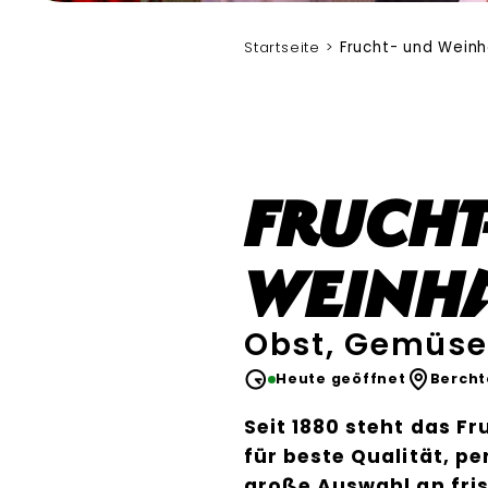
Bergerlebnis Berchtesgaden
Startseite
Frucht- und Wein
Frucht
Weinha
Obst, Gemüse
Heute geöffnet
Berch
Seit 1880 steht das F
für beste Qualität, p
große Auswahl an fri