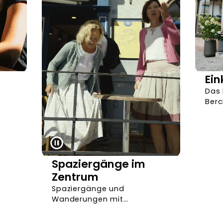
Ein
Das 
Berc
sein
Eink
ent
Spaziergänge im
Zentrum
Spaziergänge und
Wanderungen mit
Ausgangspunkt im
historischen Zentrum von