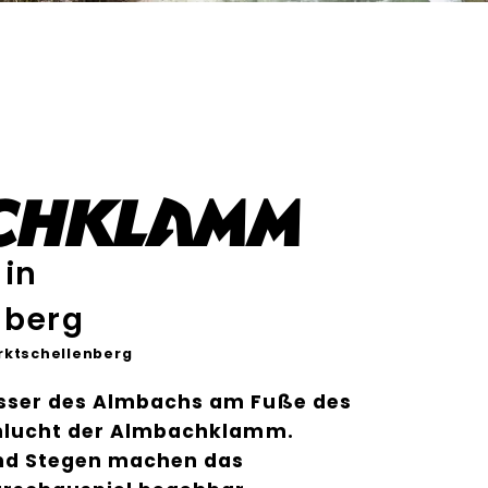
chklamm
 in
nberg
rktschellenberg
sser des Almbachs am Fuße des
chlucht der Almbachklamm.
und Stegen machen das