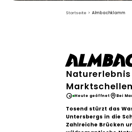
Bergerlebnis Berchtesgaden
Startseite
Almbachklamm
Almba
Naturerlebnis
Marktschelle
Heute geöffnet
Bei Ma
Tosend stürzt das Wa
Untersbergs in die S
Zahlreiche Brücken 