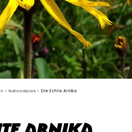
en
Nationalpark
Die Echte Arnika
hte Arnika