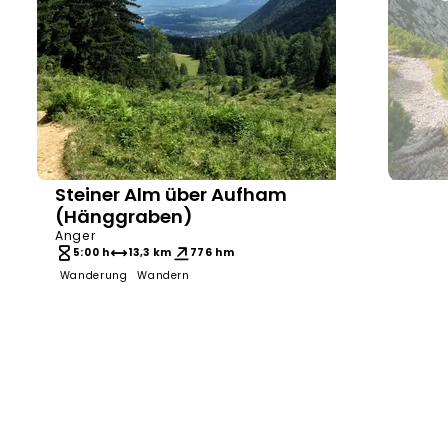
Steiner Alm über Aufham
Berchtesgaden & Bad Reichenhall
RoHa Fo
(Hänggraben)
Anger
5:00 h
13,3 km
776 hm
Wanderung
Wandern
9:0
Bergto