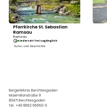
Pfarrkirche St. Sebastian
adobe.stock
Georg G
Ramsau
Ramsau
Jederzeit frei zugänglich
Kultur und Geschichte
Je
Kultur
Bergerlebnis Berchtesgaden
Maximilianstraße 9
83471 Berchtesgaden
Tel.: +49 8652 65650-0