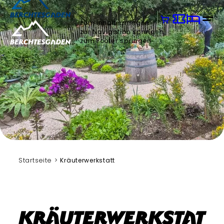
zum Inhalt springen
zur Navigation springen
zum Footer springen
Startseite
Kräuterwerkstatt
Kräuterwerkstat