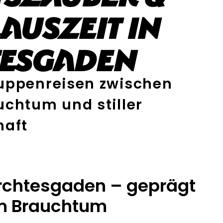
auszeit in
tesgaden
uppenreisen zwischen
chtum und stiller
haft
erchtesgaden – geprägt
m Brauchtum