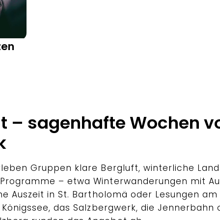
ausgewählte Orte in
Berchtesgaden abseits vom
täglichen Trubel des Alltags
zu erleben sind.
zen
t – sagenhafte Wochen vo
k
leben Gruppen klare Bergluft, winterliche Lan
 Programme – etwa Winterwanderungen mit Aus
e Auszeit in St. Bartholomä oder Lesungen am 
r Königssee, das Salzbergwerk, die Jennerbahn 