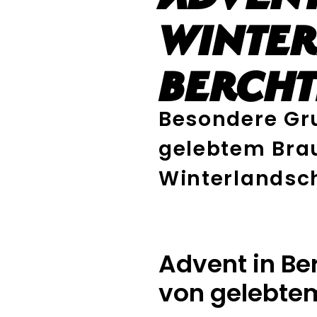
Winter
Berch
Besondere Gr
gelebtem Brau
Winterlandsc
Advent in B
von gelebte