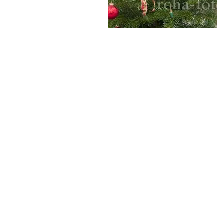
Roha-Fotothek Fürmann