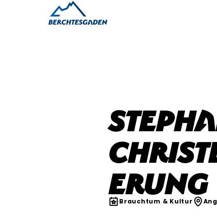
Stepha
Christ
erung
Brauchtum & Kultur
Ang