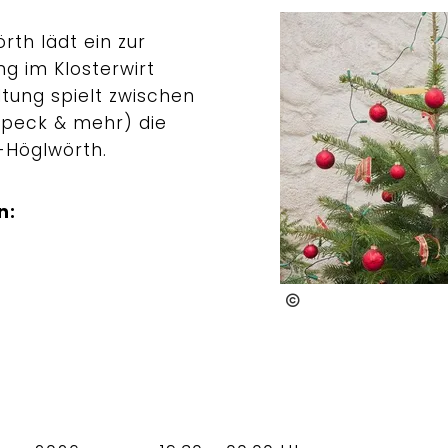
th lädt ein zur
g im Klosterwirt
ltung spielt zwischen
Speck & mehr) die
-Höglwörth.
n:
Roha-Fotothek Fürm