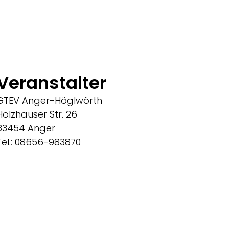
Veranstalter
GTEV Anger-Höglwörth
Holzhauser Str. 26
83454 Anger
el.:
08656-983870