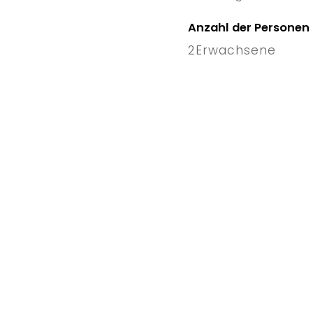
6 Thu
–
Anzahl der Personen
2
Erwachsene