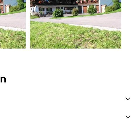
privat
en