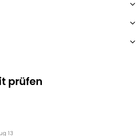
t prüfen
ug 13