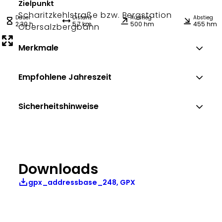
Zielpunkt
Scharitzkehlstraße bzw. Bergstation
Dauer
Distanz
Aufstieg
Abstieg
2:30 h
5,7 km
500 hm
455 hm
Obersalzbergbahn
Merkmale
Empfohlene Jahreszeit
Sicherheitshinweise
Downloads
gpx_addressbase_248, GPX