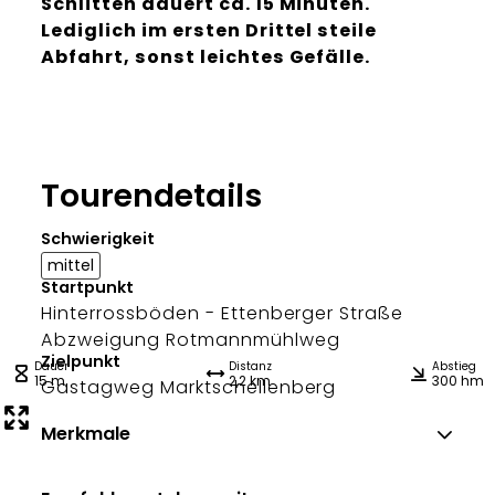
Schlitten dauert ca. 15 Minuten.
Lediglich im ersten Drittel steile
Abfahrt, sonst leichtes Gefälle.
Tourendetails
Schwierigkeit
mittel
Startpunkt
Hinterrossböden - Ettenberger Straße
Abzweigung Rotmannmühlweg
Zielpunkt
Dauer
Distanz
Abstieg
15 m
2,2 km
300 hm
Gastagweg Marktschellenberg
Merkmale