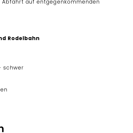
der Abfahrt auf entgegenkommenden
and Rodelbahn
 - schwer
ten
n