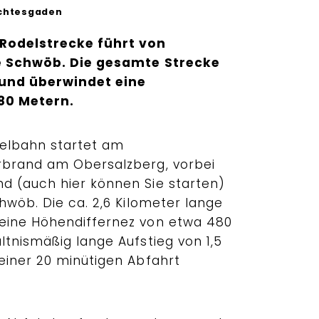
chtesgaden
Rodelstrecke führt von
e Schwöb. Die gesamte Strecke
g und überwindet eine
80 Metern.
delbahn startet am
rbrand am Obersalzberg, vorbei
d (auch hier können Sie starten)
hwöb. Die ca. 2,6 Kilometer lange
eine Höhendiffernez von etwa 480
ltnismäßig lange Aufstieg von 1,5
einer 20 minütigen Abfahrt