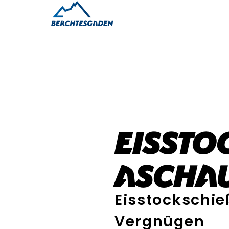
Eisst
Ascha
Eisstockschie
Vergnügen