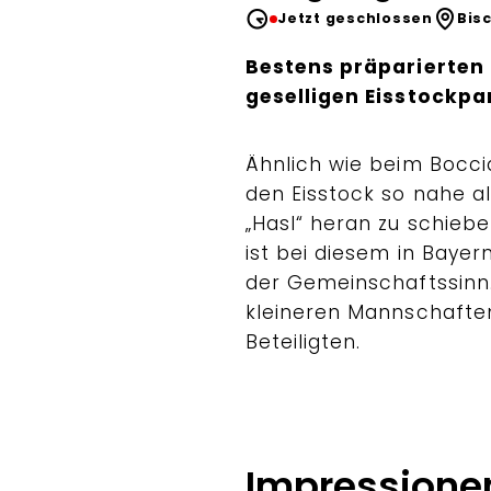
Jetzt geschlossen
Bis
Bestens präparierten
geselligen Eisstockp
Ähnlich wie beim Boccia
den Eisstock so nahe a
„Hasl“ heran zu schiebe
ist bei diesem in Bayer
der Gemeinschaftssinn.
kleineren Mannschaften
Beteiligten.
Impressione