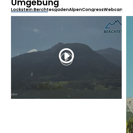
Umgebung
Lockstein Berchtesgaden
AlpenCongress
Webcam Obe