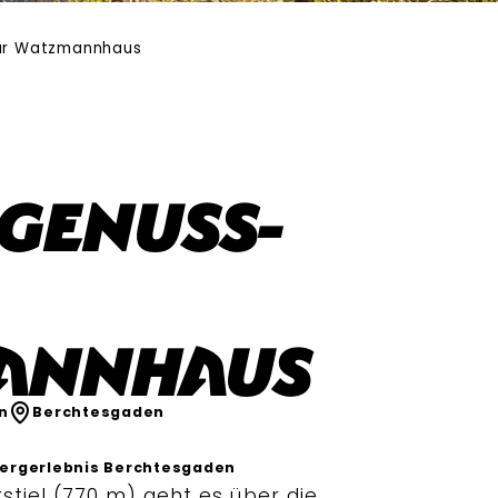
ur Watzmannhaus
Genuss-
annhaus
n
Berchtesgaden
ergerlebnis Berchtesgaden
tiel (770 m) geht es über die