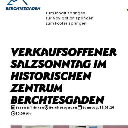
zum Inhalt springen
zur Navigation springen
zum Footer springen
Verkaufsoffener
Salzsonntag im
Historischen
Zentrum
Berchtesgaden
Essen & Trinken
Berchtesgaden
Sonntag, 16.08.26
10:00 Uhr