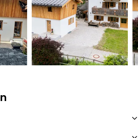
Florian
F
en