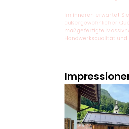
Im inneren erwartet Si
außergewöhnlicher Quali
maßgefertigte Massivh
Handwerksqualität und 
Impressione