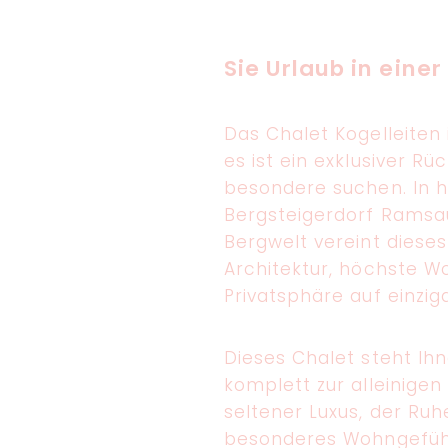
Exklusives Chalet 
Sie Urlaub in eine
Das Chalet Kogelleiten
es ist ein exklusiver Rü
besondere suchen. In he
Bergsteigerdorf Ramsau
Bergwelt vereint diese
Architektur, höchste W
Privatsphäre auf einzig
Dieses Chalet steht Ih
komplett zur alleinigen
seltener Luxus, der Ruh
besonderes Wohngefühl