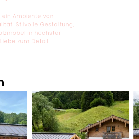
e ein Ambiente von
tät. Stilvolle Gestaltung,
olzmöbel in höchster
Liebe zum Detail.
n