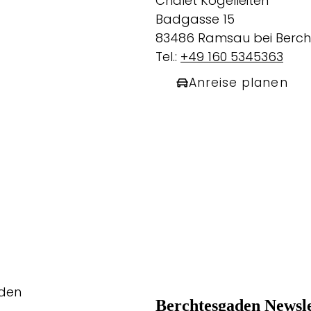
Chalet Kogelleiten
Badgasse 15
83486 Ramsau bei Berc
Tel.:
+49 160 5345363
Anreise planen
aden
Berchtesgaden Newsle