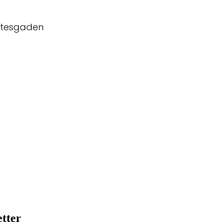
htesgaden
tter