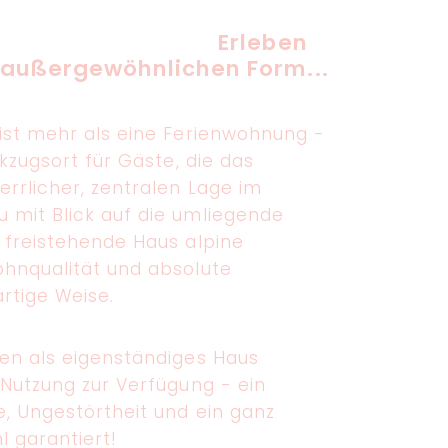
für 4 Personen mit
Erleben
r außergewöhnlichen Form...
 ist mehr als eine Ferienwohnung -
ckzugsort für Gäste, die das
rrlicher, zentralen Lage im
 mit Blick auf die umliegende
s freistehende Haus alpine
ohnqualität und absolute
artige Weise.
nen als eigenständiges Haus
 Nutzung zur Verfügung - ein
e, Ungestörtheit und ein ganz
 garantiert!