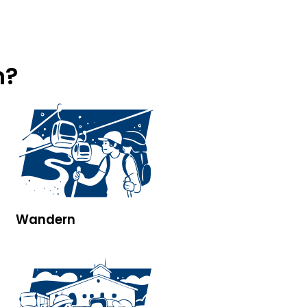
n?
Wandern