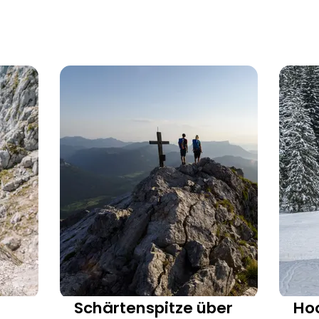
Schärtenspitze über
Ho
n
go-images.com / Wolfgang Ehn
Bercht